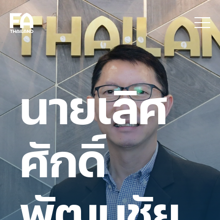
นายเลิศ
ศักดิ์
พัฒนชัย