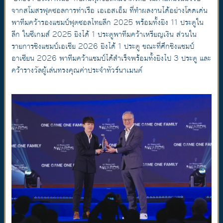
จากสโมสรฟุตซอลการท่าเรือ เอเอสเอ็ม ที่ทำผลงานได้อย่างโดดเด่น
พาทีมคว้ารองแชมป์ฟุตซอลไทยลีก 2025 พร้อมทั้งยิง 11 ประตูใน
ลีก ในซีเกมส์ 2025 ยิงได้ 1 ประตูพาทีมคว้าเหรียญเงิน ส่วนใน
รายการชิงแชมป์เอเชีย 2026 ยิงได้ 1 ประตู ขณะที่ศึกชิงแชมป์
อาเซียน 2026 พาทีมคว้าแชมป์ได้สำเร็จพร้อมทั้งยิงไป 3 ประตู และ
คว้ารางวัลผู้เล่นทรงคุณค่าประจำทัวร์นาเมนต์