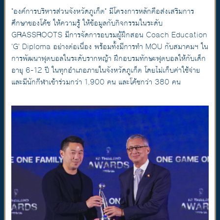
"องค์การบริหารส่วนจังหวัดภูเก็ต" มีโครงการหลักคือส่งเสริมการ
ศึกษาของโค้ช ให้ความรู้ ให้ข้อมูลกับกิจกรรมในระดับ
GRASSROOTS มีการจัดการอบรมผู้ฝึกสอน Coach Education
'G' Diploma อย่างต่อเนื่อง พร้อมทั้งมีการทำ MOU กับสมาคมฯ ใน
การพัฒนาฟุตบอลในระดับรากหญ้า ฝึกอบรมทักษะฟุตบอลให้กับเด็ก
อายุ 6-12 ปี ในทุกอำเภอภายในจังหวัดภูเก็ต โดยไม่เก็บค่าใช้จ่าย
และมีนักกีฬาเข้าร่วมกว่า 1,900 คน และโค้ชกว่า 380 คน