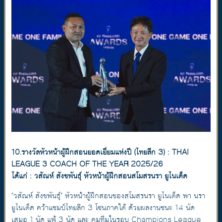
10.รางวัลหัวหน้าผู้ฝึกสอนยอดเยี่ยมแห่งปี (ไทยลีก 3) : THAI
LEAGUE 3 COACH OF THE YEAR 2025/26
ได้แก่ : วสัณห์ สังขพันธุ์ หัวหน้าผู้ฝึกสอนสโมสรนรา ยูไนเต็ด
"วสัณห์ สังขพันธุ์" หัวหน้าผู้ฝึกสอนของสโมสรนรา ยูไนเต็ด พา นรา
ยูไนเต็ด คว้าแชมป์ไทยลีก 3 โซนภาคใต้ ด้วยผลงานชนะ 14 นัด
เสมอ 1 นัด แพ้ 3 นัด และ คุมทีมในรอบ Champions League