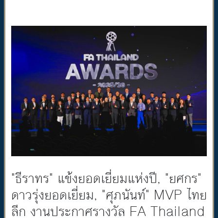
"ธีราทร" แข้งยอดเยี่ยมแห่งปี, "ยศกร"
ดาวรุ่งยอดเยี่ยม, "ศุภนันท์" MVP ไทย
ลีก งานประกาศรางวัล FA Thailand