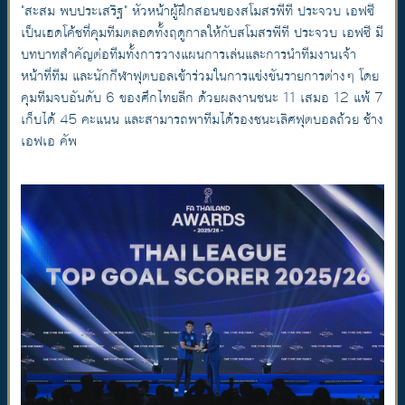
"สะสม พบประเสริฐ" หัวหน้าผู้ฝึกสอนของสโมสรพีที ประจวบ เอฟซี
เป็นเฮดโค้ชที่คุมทีมตลอดทั้งฤดูกาลให้กับสโมสรพีที ประจวบ เอฟซี มี
บทบาทสำคัญต่อทีมทั้งการวางแผนการเล่นและการนำทีมงานเจ้า
หน้าที่ทีม และนักกีฬาฟุตบอลเข้าร่วมในการแข่งขันรายการต่างๆ โดย
คุมทีมจบอันดับ 6 ของศึกไทยลีก ด้วยผลงานชนะ 11 เสมอ 12 แพ้ 7
เก็บได้ 45 คะแนน และสามารถพาทีมได้รองชนะเลิศฟุตบอลถ้วย ช้าง
เอฟเอ คัพ