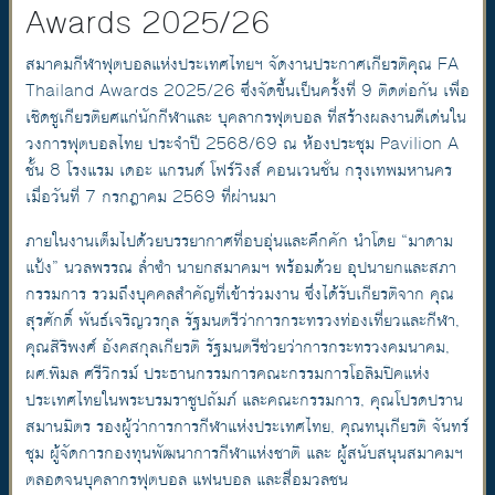
Awards 2025/26
สมาคมกีฬาฟุตบอลแห่งประเทศไทยฯ จัดงานประกาศเกียรติคุณ FA
Thailand Awards 2025/26 ซึ่งจัดขึ้นเป็นครั้งที่ 9 ติดต่อกัน เพื่อ
เชิดชูเกียรติยศแก่นักกีฬาและ บุคลากรฟุตบอล ที่สร้างผลงานดีเด่นใน
วงการฟุตบอลไทย ประจำปี 2568/69 ณ ห้องประชุม Pavilion A
ชั้น 8 โรงแรม เดอะ แกรนด์ โฟร์วิงส์ คอนเวนชั่น กรุงเทพมหานคร
เมื่อวันที่ 7 กรกฎาคม 2569 ที่ผ่านมา
ภายในงานเต็มไปด้วยบรรยากาศที่อบอุ่นและคึกคัก นำโดย “มาดาม
แป้ง” นวลพรรณ ล่ำซำ นายกสมาคมฯ พร้อมด้วย อุปนายกและสภา
กรรมการ รวมถึงบุคคลสำคัญที่เข้าร่วมงาน ซึ่งได้รับเกียรติจาก คุณ
สุรศักดิ์ พันธ์เจริญวรกุล รัฐมนตรีว่าการกระทรวงท่องเที่ยวและกีฬา,
คุณสิริพงศ์ อังคสกุลเกียรติ รัฐมนตรีช่วยว่าการกระทรวงคมนาคม,
ผศ.พิมล ศรีวิกรม์ ประธานกรรมการคณะกรรมการโอลิมปิคแห่ง
ประเทศไทยในพระบรมราชูปถัมภ์ และคณะกรรมการ, คุณโปรดปราน
สมานมิตร รองผู้ว่าการการกีฬาแห่งประเทศไทย, คุณทนุเกียรติ จันทร์
ชุม ผู้จัดการกองทุนพัฒนาการกีฬาแห่งชาติ และ ผู้สนับสนุนสมาคมฯ
ตลอดจนบุคลากรฟุตบอล แฟนบอล และสื่อมวลชน