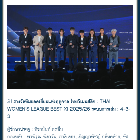
21.รางวัลทีมยอดเยี่ยมแห่งฤดูกาล ไทยวีเมนส์ลีก : THAI
WOMEN'S LEAGUE BEST XI 2025/26 ระบบการเล่น : 4-3-
3
ผู้รักษาประตู : ทิชานันท์ สดชื่น
กองหลัง : พรพิรุณ พิลาวัน, ฮาลี ลอง, ภิญญาพัชญ์ กลิ่นคล้าย, ชัช