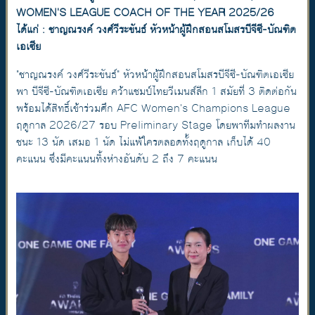
WOMEN'S LEAGUE COACH OF THE YEAR 2025/26
ได้แก่ : ชาญณรงค์ วงศ์วีระขันธ์ หัวหน้าผู้ฝึกสอนสโมสรบีจีซี-บัณฑิต
เอเซีย
"ชาญณรงค์ วงศ์วีระขันธ์" หัวหน้าผู้ฝึกสอนสโมสรบีจีซี-บัณฑิตเอเซีย
พา บีจีซี-บัณฑิตเอเซีย คว้าแชมป์ไทยวีเมนส์ลีก 1 สมัยที่ 3 ติดต่อกัน
พร้อมได้สิทธิ์เข้าร่วมศึก AFC Women's Champions League
ฤดูกาล 2026/27 รอบ Preliminary Stage โดยพาทีมทำผลงาน
ชนะ 13 นัด เสมอ 1 นัด ไม่แพ้ใครตลอดทั้งฤดูกาล เก็บได้ 40
คะแนน ซึ่งมีคะแนนทิ้งห่างอันดับ 2 ถึง 7 คะแนน