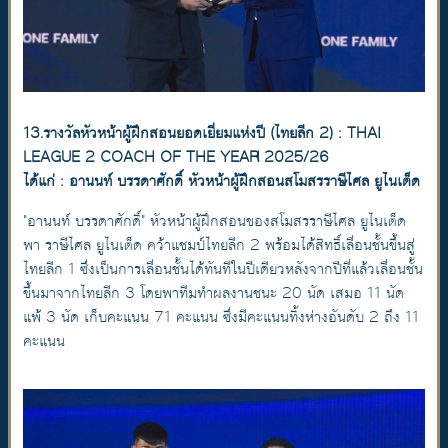
13.รางวัลหัวหน้าผู้ฝึกสอนยอดเยี่ยมแห่งปี (ไทยลีก 2) : THAI
LEAGUE 2 COACH OF THE YEAR 2025/26
ได้แก่ : อานนท์ บรรดาศักดิ์ หัวหน้าผู้ฝึกสอนสโมสรราษีไศล ยูไนเต็ด
"อานนท์ บรรดาศักดิ์" หัวหน้าผู้ฝึกสอนของสโมสรราษีไศล ยูไนเต็ด
พา ราษีไศล ยูไนเต็ด คว้าแชมป์ไทยลีก 2 พร้อมได้สิทธิ์เลื่อนชั้นขึ้นสู่
ไทยลีก 1 ซึ่งเป็นการเลื่อนชั้นได้ทันทีในปีเดียวหลังจากปีที่แล้วเลื่อนชั้น
ขึ้นมาจากไทยลีก 3 โดยพาทีมทำผลงานชนะ 20 นัด เสมอ 11 นัด
แพ้ 3 นัด เก็บคะแนน 71 คะแนน ซึ่งมีคะแนนทิ้งห่างอันดับ 2 ถึง 11
คะแนน