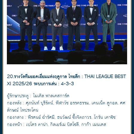
20.รางวัลทีมยอดเยี่ยมแห่งฤดูกาล ไทยลีก : THAI LEAGUE BEST
XI 2025/26 ระบบการเล่น : 4-3-3
ผู้รักษาประตู : ไมเคิล ฟาลเคสการ์ด
กองหลัง : ศุภนันท์ บุรีรัตน์, พีฬาวัช อรรคธรรม, เคนเน็ต ดูกอล, ศศ
ลักษณ์ ไหประโคน
กองกลาง : พีรดนย์ ฉ่ำรัศมี, ธนวัฒน์ ซึ้งจิตถาวร, โกรัน เคาซิช
กองหน้า : เปโดร ตาน่า, กิลเยร์เม บิสโซลี, กาก้า เมนเดส