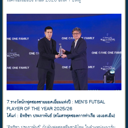
ในศึกเอเชียนบีช เกมส์ 2026 ยิงได้ 1 ประตู
7.รางวัลนักฟุตซอลชายยอดเยี่ยมแห่งปี : MEN'S FUTSAL
PLAYER OF THE YEAR 2025/26
ได้แก่ : อิทธิชา ประภาพันธ์ (สโมสรฟุตซอลการท่าเรือ เอเอสเอ็ม)
"อิทธิชา ประภาพันธ์" กัปตันฟุตซอลทีมชาติไทย ในตำแหน่งแนวรับ