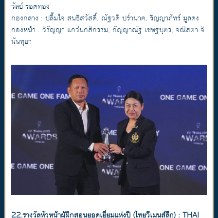
วัลย์ รอดทอง
กองกลาง : ปลื้มใจ สนธิสวัสดิ์, ณัฐวดี ปร่ำนาค, ริญญาภัทร์ มูลดง
กองหน้า : วิรัญญา แกว่นกสิกรรม, กัญญาณัฐ เชษฐบุตร, จณิสตา จิ
นันทุยา
22.รางวัลหัวหน้าผู้ฝึกสอนยอดเยี่ยมแห่งปี (ไทยวีเมนส์ลีก) : THAI