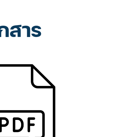
อกสาร