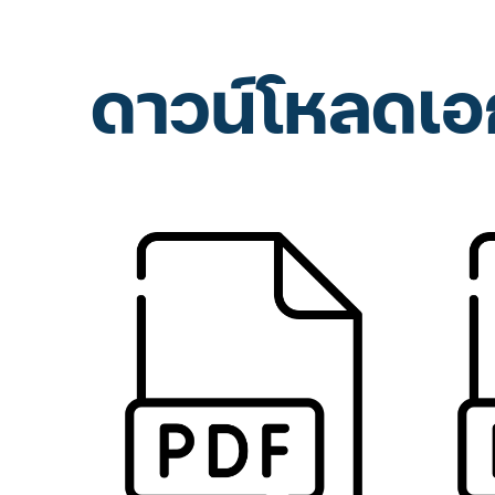
ดาวน์โหลดเ