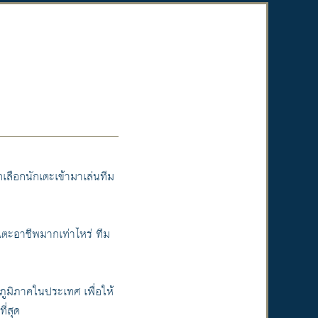
ลือกนักเตะเข้ามาเล่นทีม
ักเตะอาชีพมากเท่าไหร่ ทีม
ูมิภาคในประเทศ เพื่อให้
ี่สุด